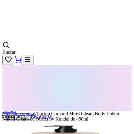
Buscar
Skincare
Dermatología
Maquillaje
Cabello
Body
Perfumes
KPass
Agenda tu servicio
Ofertas
Cuidado corporal
/
Locion Corporal Moist Gleam Body Lotion
Registrarse
Iniciar Sesion
Naked Cream de Object by Kundal de 450ml