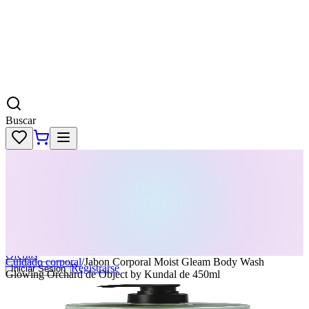
Buscar
Skincare
Dermatología
Maquillaje
Cabello
Body
Perfumes
KPass
Agenda tu servicio
Ofertas
Cuidado corporal
/
Jabon Corporal Moist Gleam Body Wash
Registrarse
Iniciar Sesion
Glowing Orchard de Object by Kundal de 450ml