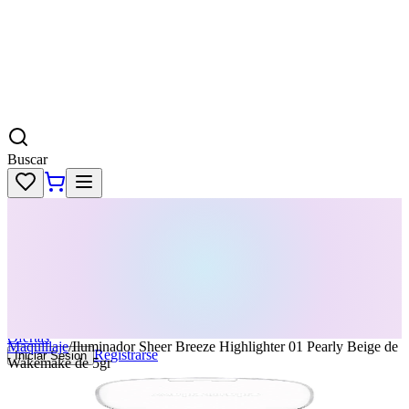
Buscar
Skincare
Dermatología
Maquillaje
Cabello
Body
Perfumes
KPass
Agenda tu servicio
Ofertas
Maquillaje
/
Iluminador Sheer Breeze Highlighter 01 Pearly Beige de
Registrarse
Iniciar Sesion
Wakemake de 5gr