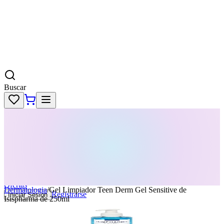
Buscar
Skincare
Dermatología
Maquillaje
Cabello
Body
Perfumes
KPass
Agenda tu servicio
Ofertas
Dermatologia
/
Gel Limpiador Teen Derm Gel Sensitive de
Registrarse
Iniciar Sesion
Isispharma de 250ml