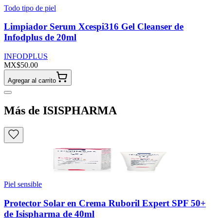
Todo tipo de piel
Limpiador Serum Xcespi316 Gel Cleanser de
Infodplus de 20ml
INFODPLUS
MX$50.00
Agregar al carrito
Más de ISISPHARMA
Piel sensible
Protector Solar en Crema Ruboril Expert SPF 50+
de Isispharma de 40ml