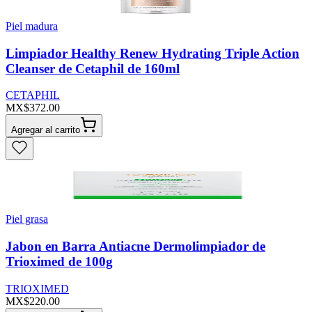
Piel madura
Limpiador Healthy Renew Hydrating Triple Action
Cleanser de Cetaphil de 160ml
CETAPHIL
MX$372.00
Agregar al carrito
Piel grasa
Jabon en Barra Antiacne Dermolimpiador de
Trioximed de 100g
TRIOXIMED
MX$220.00