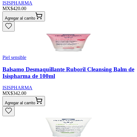
ISISPHARMA
MX$420.00
Agregar al carrito
Piel sensible
Balsamo Desmaquillante Ruboril Cleansing Balm de
Isispharma de 100ml
ISISPHARMA
MX$342.00
Agregar al carrito