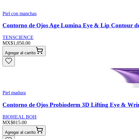
Piel con manchas
Contorno de Ojos Age Lumina Eye & Lip Contour de
TENSCIENCE
MX$1,050.00
Agregar al carrito
Piel madura
Contorno de Ojos Probioderm 3D Lifting Eye & Wrin
BIOHEAL BOH
MX$815.00
Agregar al carrito