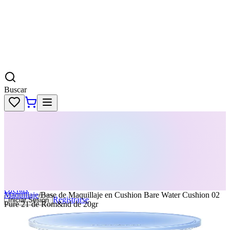
Buscar
Skincare
Dermatología
Maquillaje
Cabello
Body
Perfumes
KPass
Agenda tu servicio
Ofertas
Maquillaje
/
Base de Maquillaje en Cushion Bare Water Cushion 02
Registrarse
Iniciar Sesion
Pure 21 de Rom&nd de 20gr