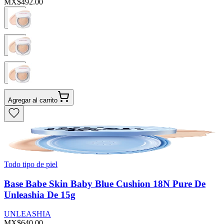
MX$492.00
Agregar al carrito
Todo tipo de piel
Base Babe Skin Baby Blue Cushion 18N Pure De
Unleashia De 15g
UNLEASHIA
MX$640.00