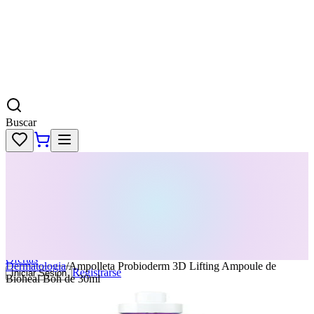
Buscar
Skincare
Dermatología
Maquillaje
Cabello
Body
Perfumes
KPass
Agenda tu servicio
Ofertas
Dermatologia
/
Ampolleta Probioderm 3D Lifting Ampoule de
Registrarse
Iniciar Sesion
Bioheal Boh de 30ml