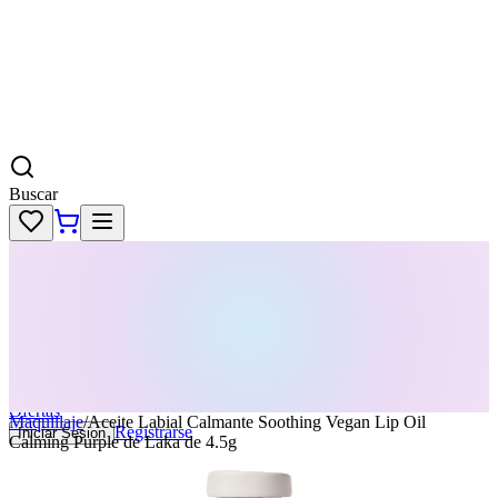
Buscar
Skincare
Dermatología
Maquillaje
Cabello
Body
Perfumes
KPass
Agenda tu servicio
Ofertas
Maquillaje
/
Aceite Labial Calmante Soothing Vegan Lip Oil
Registrarse
Iniciar Sesion
Calming Purple de Laka de 4.5g