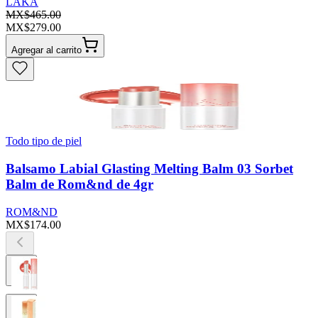
LAKA
MX$465.00
MX$279.00
Agregar al carrito
Todo tipo de piel
Balsamo Labial Glasting Melting Balm 03 Sorbet
Balm de Rom&nd de 4gr
ROM&ND
MX$174.00