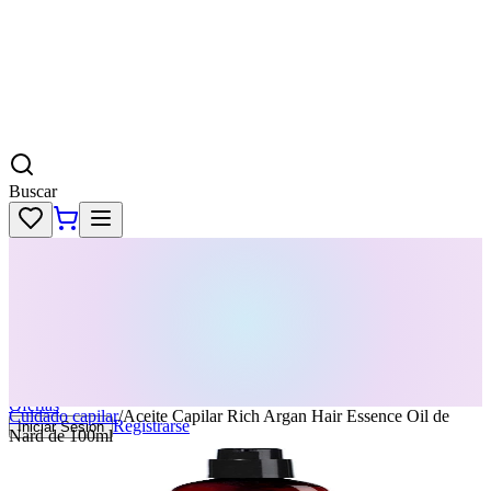
Buscar
Skincare
Dermatología
Maquillaje
Cabello
Body
Perfumes
KPass
Agenda tu servicio
Ofertas
Cuidado capilar
/
Aceite Capilar Rich Argan Hair Essence Oil de
Registrarse
Iniciar Sesion
Nard de 100ml