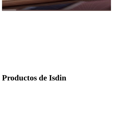
Buscar
T
u
m
o
m
e
n
t
o
s
a
g
r
a
d
o
d
e
l
d
í
a
E
n
u
n
m
u
n
d
o
a
c
e
l
e
r
a
d
o
,
t
u
r
u
t
i
n
a
d
e
s
k
i
n
c
a
r
e
e
s
e
s
e
m
o
m
e
n
t
o
d
o
n
d
e
t
e
c
o
n
e
c
t
a
s
c
o
n
t
i
g
o
m
i
s
m
a
y
c
u
i
d
a
s
t
u
b
i
e
n
e
s
t
a
r
.
Productos de Isdin