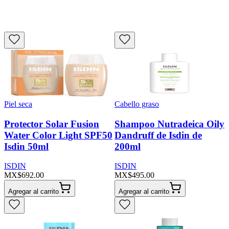
Filtrar
Ordenar por
Piel seca
Cabello graso
Categoría
Protector Solar Fusion
Shampoo Nutradeica Oily
Water Color Light SPF50
Dandruff de Isdin de
Glow Zone
Isdin 50ml
200ml
Familia
ISDIN
ISDIN
MX$692.00
MX$495.00
Tipo
Agregar al carrito
Agregar al carrito
Marca
Piel