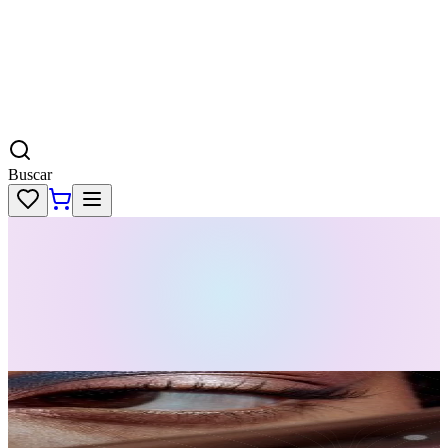
Buscar
Skincare
Dermatología
Maquillaje
Cabello
Body
Perfumes
KPass
Agenda tu servicio
Ofertas
Registrarse
Iniciar Sesion