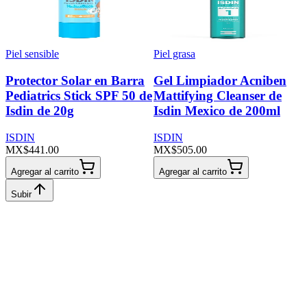
Presentación
Condición
Piel sensible
Piel grasa
Protector Solar en Barra
Gel Limpiador Acniben
Ingredientes
Pediatrics Stick SPF 50 de
Mattifying Cleanser de
Isdin de 20g
Isdin Mexico de 200ml
Aplicar filtros
ISDIN
ISDIN
MX$441.00
MX$505.00
Agregar al carrito
Agregar al carrito
Subir