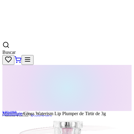
Buscar
Skincare
Dermatología
Maquillaje
Cabello
Body
Perfumes
KPass
Agenda tu servicio
Ofertas
Maquillaje
/
Gloss Waterism Lip Plumper de Tirtir de 3g
Registrarse
Iniciar Sesion