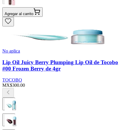
Agregar al carrito
No aplica
Lip Oil Juicy Berry Plumping Lip Oil de Tocobo
#00 Frozen Berry de 4gr
TOCOBO
MX$300.00