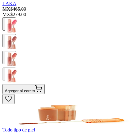
LAKA
MX$465.00
MX$279.00
Agregar al carrito
Todo tipo de piel