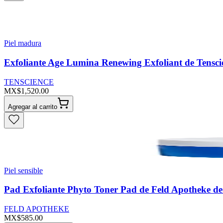
Piel madura
Exfoliante Age Lumina Renewing Exfoliant de Tensci
TENSCIENCE
MX$1,520.00
Agregar al carrito
Piel sensible
Pad Exfoliante Phyto Toner Pad de Feld Apotheke d
FELD APOTHEKE
MX$585.00