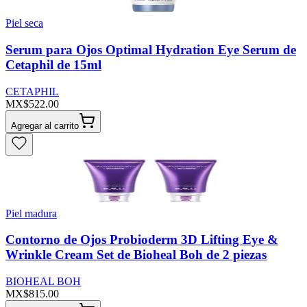
Piel seca
Serum para Ojos Optimal Hydration Eye Serum de
Cetaphil de 15ml
CETAPHIL
MX$522.00
Agregar al carrito
Piel madura
Contorno de Ojos Probioderm 3D Lifting Eye &
Wrinkle Cream Set de Bioheal Boh de 2 piezas
BIOHEAL BOH
MX$815.00