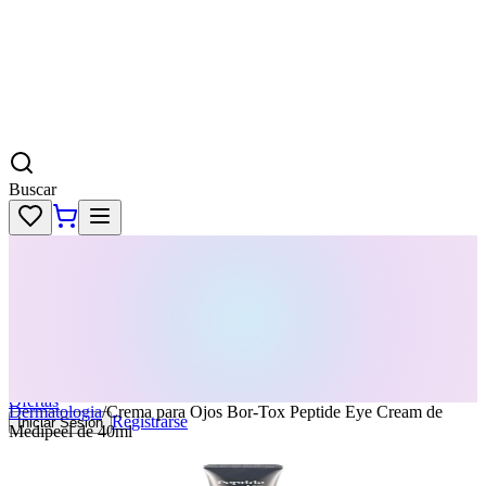
Buscar
Skincare
Dermatología
Maquillaje
Cabello
Body
Perfumes
KPass
Agenda tu servicio
Ofertas
Dermatologia
/
Crema para Ojos Bor-Tox Peptide Eye Cream de
Registrarse
Iniciar Sesion
Medipeel de 40ml