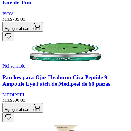
Isov de 15ml
ISOV
MX$785.00
Agregar al carrito
Piel sensible
Parches para Ojos Hyaluron Cica Peptide 9
Ampoule Eye Patch de Medipeel de 60 piezas
MEDIPEEL
MX$500.00
Agregar al carrito