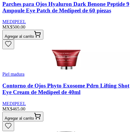
Parches para Ojos Hyaluron Dark Benone Peptide 9
Ampoule Eye Patch de Medipeel de 60 piezas
MEDIPEEL
MX$500.00
Agregar al carrito
Piel madura
Contorno de Ojos Phyto Exosome Pdrn Lifting Shot
Eye Cream de Medipeel de 40ml
MEDIPEEL
MX$465.00
Agregar al carrito