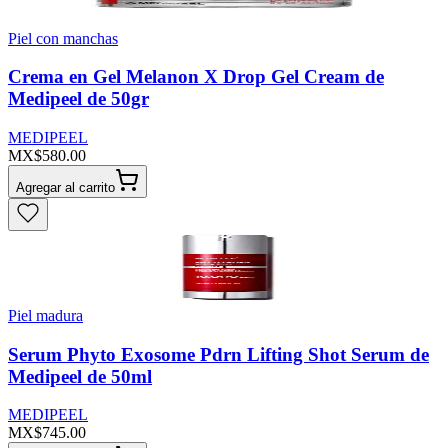
Piel con manchas
Crema en Gel Melanon X Drop Gel Cream de
Medipeel de 50gr
MEDIPEEL
MX$580.00
Agregar al carrito
Piel madura
Serum Phyto Exosome Pdrn Lifting Shot Serum de
Medipeel de 50ml
MEDIPEEL
MX$745.00