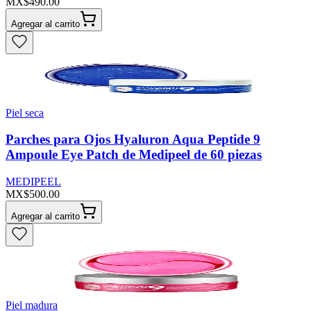
MX$490.00
Agregar al carrito
Piel seca
Parches para Ojos Hyaluron Aqua Peptide 9
Ampoule Eye Patch de Medipeel de 60 piezas
MEDIPEEL
MX$500.00
Agregar al carrito
Piel madura