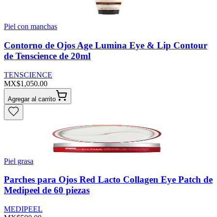
Piel con manchas
Contorno de Ojos Age Lumina Eye & Lip Contour
de Tenscience de 20ml
TENSCIENCE
MX$1,050.00
Agregar al carrito
Piel grasa
Parches para Ojos Red Lacto Collagen Eye Patch de
Medipeel de 60 piezas
MEDIPEEL