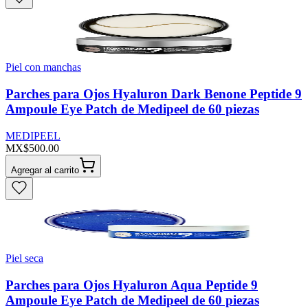
Piel con manchas
Parches para Ojos Hyaluron Dark Benone Peptide 9
Ampoule Eye Patch de Medipeel de 60 piezas
MEDIPEEL
MX$500.00
Agregar al carrito
Piel seca
Parches para Ojos Hyaluron Aqua Peptide 9
Ampoule Eye Patch de Medipeel de 60 piezas