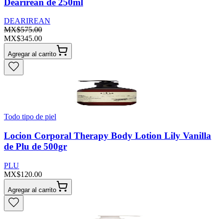
Dearirean de 250ml
DEARIREAN
MX$575.00
MX$345.00
Agregar al carrito
Todo tipo de piel
Locion Corporal Therapy Body Lotion Lily Vanilla
de Plu de 500gr
PLU
MX$120.00
Agregar al carrito