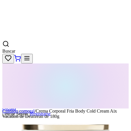
Buscar
Skincare
Dermatología
Maquillaje
Cabello
Body
Perfumes
KPass
Agenda tu servicio
Ofertas
Cuidado corporal
/
Crema Corporal Fria Body Cold Cream Aix
Registrarse
Iniciar Sesion
Vacation de Dearirean de 180g