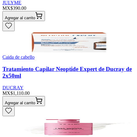
JULYME
MX$390.00
Agregar al carrito
Caida de cabello
Tratamiento Capilar Neoptide Expert de Ducray de
2x50ml
DUCRAY
MX$1,110.00
Agregar al carrito