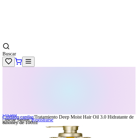
Buscar
Skincare
Dermatología
Maquillaje
Cabello
Body
Perfumes
KPass
Agenda tu servicio
Ofertas
Cuidado capilar
/
Tratamiento Deep Moist Hair Oil 3.0 Hidratante de
Registrarse
Iniciar Sesion
&honey de 100ml