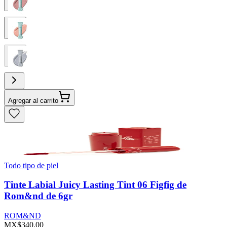
Agregar al carrito
Todo tipo de piel
Tinte Labial Juicy Lasting Tint 06 Figfig de
Rom&nd de 6gr
ROM&ND
MX$340.00