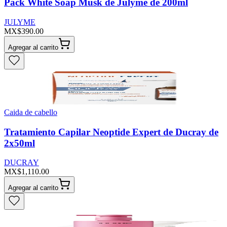
Pack White Soap Musk de Julyme de 200ml
JULYME
MX$390.00
Agregar al carrito
Caida de cabello
Tratamiento Capilar Neoptide Expert de Ducray de
2x50ml
DUCRAY
MX$1,110.00
Agregar al carrito