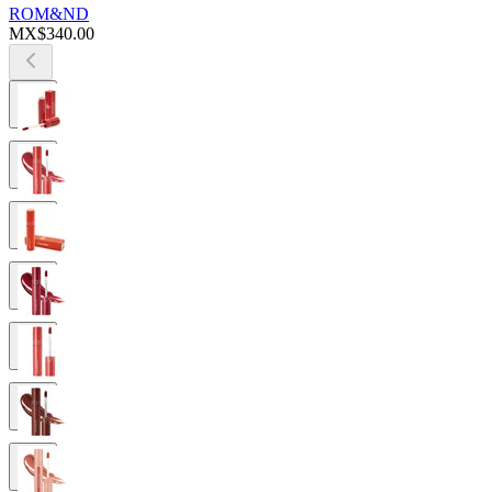
ROM&ND
MX$340.00