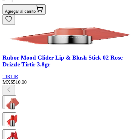
Agregar al carrito
Rubor Mood Glider Lip & Blush Stick 02 Rose
Drizzle Tirtir 3.8gr
TIRTIR
MX$510.00