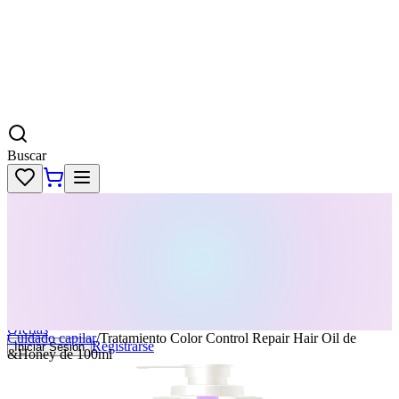
Buscar
Skincare
Dermatología
Maquillaje
Cabello
Body
Perfumes
KPass
Agenda tu servicio
Ofertas
Cuidado capilar
/
Tratamiento Color Control Repair Hair Oil de
Registrarse
Iniciar Sesion
&Honey de 100ml