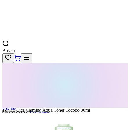
Buscar
Skincare
Dermatología
Maquillaje
Cabello
Body
Perfumes
KPass
Agenda tu servicio
Ofertas
Tonico Cica Calming Aqua Toner Tocobo 30ml
Registrarse
Iniciar Sesion