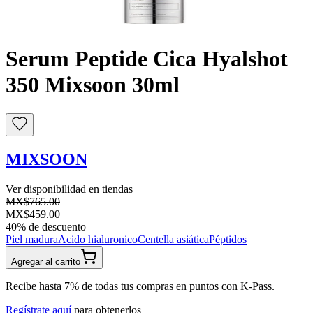
Buscar
Serum Peptide Cica Hyalshot
350 Mixsoon 30ml
MIXSOON
Ver disponibilidad en tiendas
MX$765.00
MX$459.00
40
% de descuento
Piel madura
Acido hialuronico
Centella asiática
Péptidos
Agregar al carrito
Recibe hasta 7% de todas tus compras en puntos con K-Pass.
Regístrate aquí
para obtenerlos