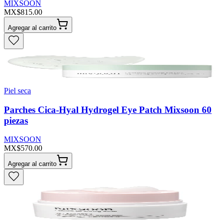
MIXSOON
MX$815.00
Agregar al carrito
Piel seca
Parches Cica-Hyal Hydrogel Eye Patch Mixsoon 60
piezas
MIXSOON
MX$570.00
Agregar al carrito