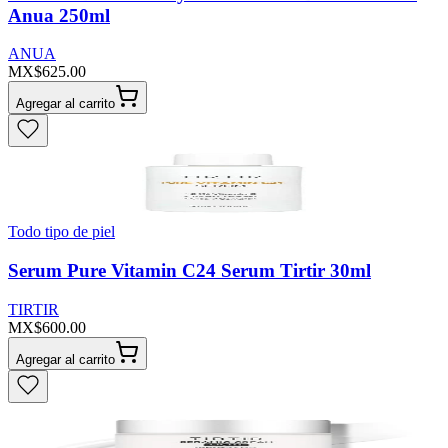
Anua 250ml
ANUA
MX$625.00
Agregar al carrito
Todo tipo de piel
Serum Pure Vitamin C24 Serum Tirtir 30ml
TIRTIR
MX$600.00
Agregar al carrito