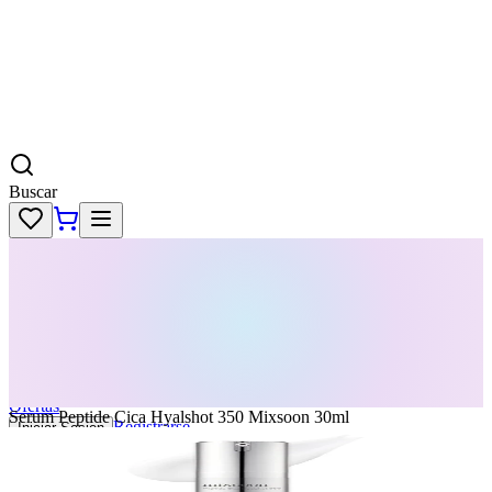
Buscar
Skincare
Dermatología
Maquillaje
Cabello
Body
Perfumes
KPass
Agenda tu servicio
Ofertas
Serum Peptide Cica Hyalshot 350 Mixsoon 30ml
Registrarse
Iniciar Sesion