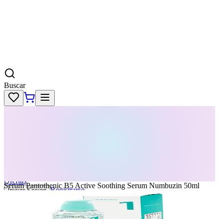
Buscar
Skincare
Dermatología
Maquillaje
Cabello
Body
Perfumes
KPass
Agenda tu servicio
Ofertas
Serum Pantothenic B5 Active Soothing Serum Numbuzin 50ml
Registrarse
Iniciar Sesion