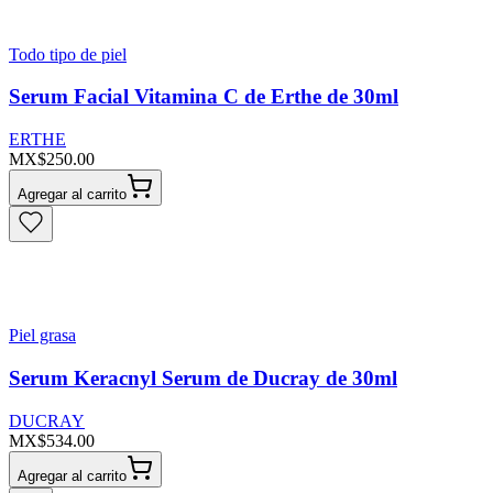
Todo tipo de piel
Serum Facial Vitamina C de Erthe de 30ml
ERTHE
MX$250.00
Agregar al carrito
Piel grasa
Serum Keracnyl Serum de Ducray de 30ml
DUCRAY
MX$534.00
Agregar al carrito