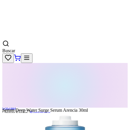
Buscar
Skincare
Dermatología
Maquillaje
Cabello
Body
Perfumes
KPass
Agenda tu servicio
Ofertas
Serum Deep Water Surge Serum Arencia 30ml
Registrarse
Iniciar Sesion