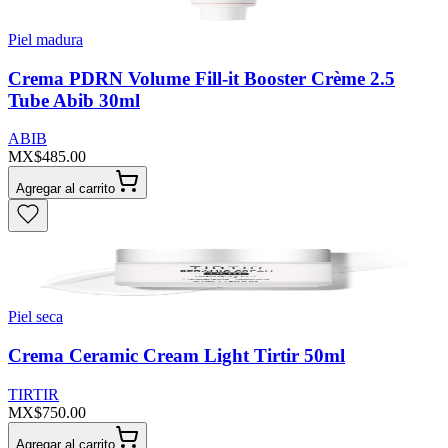
Piel madura
Crema PDRN Volume Fill-it Booster Crème 2.5
Tube Abib 30ml
ABIB
MX$485.00
Agregar al carrito
Piel seca
Crema Ceramic Cream Light Tirtir 50ml
TIRTIR
MX$750.00
Agregar al carrito