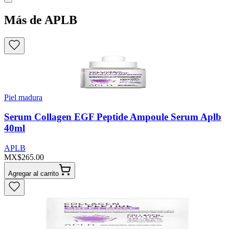
Más de APLB
Piel madura
Serum Collagen EGF Peptide Ampoule Serum Aplb
40ml
APLB
MX$265.00
Agregar al carrito