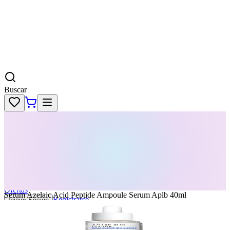
Buscar
Skincare
Dermatología
Maquillaje
Cabello
Body
Perfumes
KPass
Agenda tu servicio
Ofertas
Serum Azelaic Acid Peptide Ampoule Serum Aplb 40ml
Registrarse
Iniciar Sesion