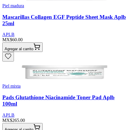
Piel madura
Mascarillas Collagen EGF Peptide Sheet Mask Aplb
25ml
APLB
MX$60.00
Agregar al carrito
Piel mixta
Pads Glutathione Niacinamide Toner Pad Aplb
100ml
APLB
MX$265.00
Agregar al carrito