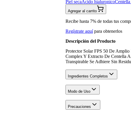
Piel seca
Acido hialuronico
Centella 
Agregar al carrito
Recibe hasta 7% de todas tus comp
Regístrate aquí
para obtenerlos
Descripción del Producto
Protector Solar FPS 50 De Amplio
Complex Y Extracto De Centella As
Transpirable Se Adhiere Sin Resid
Ingredientes Completos
Modo de Uso
Precauciones