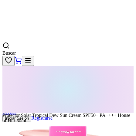
Buscar
Skincare
Dermatología
Maquillaje
Cabello
Body
Perfumes
KPass
Agenda tu servicio
Ofertas
Protector Solar Tropical Dew Sun Cream SPF50+ PA++++ House
Registrarse
Iniciar Sesion
of Hur 50ml