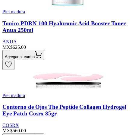
Piel madura
Tonico PDRN 100 Hyaluronic Acid Booster Toner
Anua 250ml
ANUA
MX$625.00
Agregar al carrito
Piel madura
Contorno de Ojos The Peptide Collagen Hydrogel
Eye Patch Cosrx 85gr
COSRX
MX$560.00