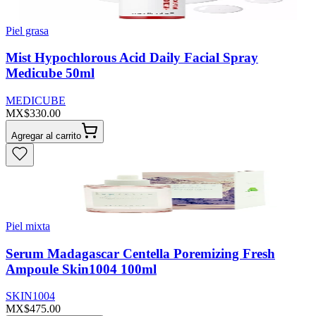
Piel grasa
Mist Hypochlorous Acid Daily Facial Spray
Medicube 50ml
MEDICUBE
MX$330.00
Agregar al carrito
Piel mixta
Serum Madagascar Centella Poremizing Fresh
Ampoule Skin1004 100ml
SKIN1004
MX$475.00