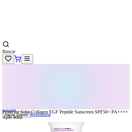
Buscar
Skincare
Dermatología
Maquillaje
Cabello
Body
Perfumes
KPass
Agenda tu servicio
Ofertas
Protector Solar Collagen EGF Peptide Sunscreen SPF50+ PA++++
Registrarse
Iniciar Sesion
Aplb 40ml