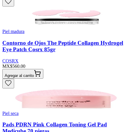
Piel madura
Contorno de Ojos The Peptide Collagen Hydrogel
Eye Patch Cosrx 85gr
COSRX
MX$560.00
Agregar al carrito
Piel seca
Pads PDRN Pink Collagen Toning Gel Pad
Medicube 70 piezas