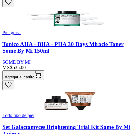
Piel grasa
Tonico AHA - BHA - PHA 30 Days Miracle Toner
Some By Mi 150ml
SOME BY MI
MX$535.00
Agregar al carrito
Todo tipo de piel
Set Galactomyces Brightening Trial Kit Some By Mi
2 piezas