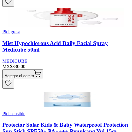
Piel grasa
Mist Hypochlorous Acid Daily Facial Spray
Medicube 50ml
MEDICUBE
MX$330.00
Agregar al carrito
Piel sensible
Protector Solar Kids & Baby Waterproof Protection
Sun Stick SPF50+ PA++++ Pyunkang Yul 15gr