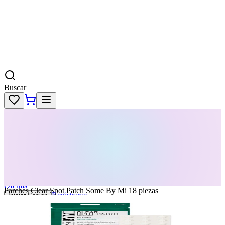
Buscar
Skincare
Dermatología
Maquillaje
Cabello
Body
Perfumes
KPass
Agenda tu servicio
Ofertas
Parches Clear Spot Patch Some By Mi 18 piezas
Registrarse
Iniciar Sesion