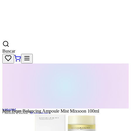
Buscar
Skincare
Dermatología
Maquillaje
Cabello
Body
Perfumes
KPass
Agenda tu servicio
Ofertas
Mist Bean Balancing Ampoule Mist Mixsoon 100ml
Registrarse
Iniciar Sesion