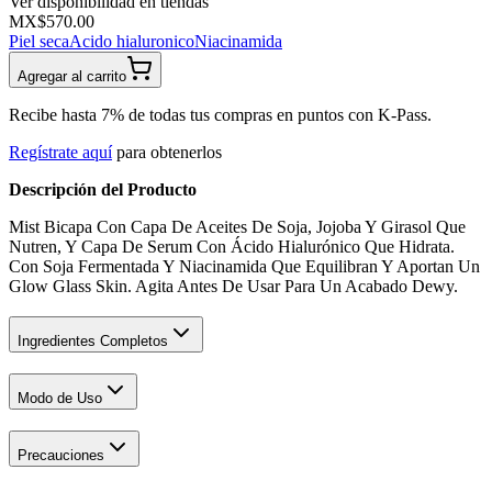
Ver disponibilidad en tiendas
MX$570.00
Piel seca
Acido hialuronico
Niacinamida
Agregar al carrito
Recibe hasta 7% de todas tus compras en puntos con K-Pass.
Regístrate aquí
para obtenerlos
Descripción del Producto
Mist Bicapa Con Capa De Aceites De Soja, Jojoba Y Girasol Que
Nutren, Y Capa De Serum Con Ácido Hialurónico Que Hidrata.
Con Soja Fermentada Y Niacinamida Que Equilibran Y Aportan Un
Glow Glass Skin. Agita Antes De Usar Para Un Acabado Dewy.
Ingredientes Completos
Modo de Uso
Precauciones