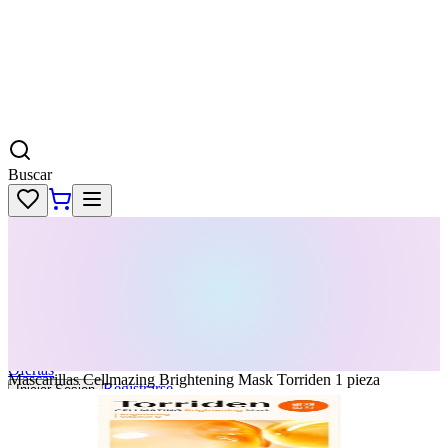
Buscar
Skincare
Dermatología
Maquillaje
Cabello
Body
Perfumes
KPass
Agenda tu servicio
Ofertas
Mascarillas Cellmazing Brightening Mask Torriden 1 pieza
Registrarse
Iniciar Sesion