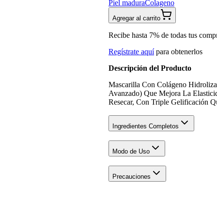
Piel madura
Colageno
Agregar al carrito
Recibe hasta 7% de todas tus comp
Regístrate aquí
para obtenerlos
Descripción del Producto
Mascarilla Con Colágeno Hidroliz
Avanzado) Que Mejora La Elasticid
Resecar, Con Triple Gelificación Q
Ingredientes Completos
Modo de Uso
Precauciones