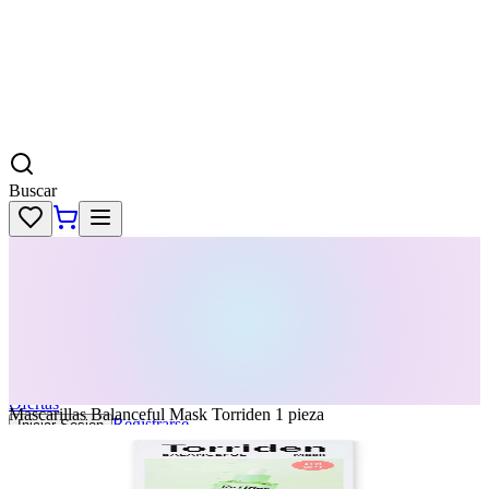
Buscar
Skincare
Dermatología
Maquillaje
Cabello
Body
Perfumes
KPass
Agenda tu servicio
Ofertas
Mascarillas Balanceful Mask Torriden 1 pieza
Registrarse
Iniciar Sesion