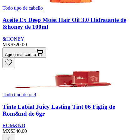
Todo tipo de cabello
Aceite Ex Deep Moist Hair Oil 3.0 Hidratante de
&honey de 100ml
&HONEY
MX$320.00
Agregar al carrito
Todo tipo de piel
Tinte Labial Juicy Lasting Tint 06 Figfig de
Rom&nd de 6gr
ROM&ND
MX$340.00