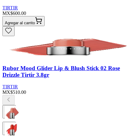
TIRTIR
MX$600.00
Agregar al carrito
Rubor Mood Glider Lip & Blush Stick 02 Rose
Drizzle Tirtir 3.8gr
TIRTIR
MX$510.00