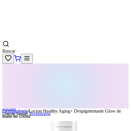
Buscar
Skincare
Dermatología
Maquillaje
Cabello
Body
Perfumes
KPass
Agenda tu servicio
Ofertas
Dermatologia
/
Locion Healthy Aging+ Despigmentante Glow de
Registrarse
Iniciar Sesion
Babe de 150ml