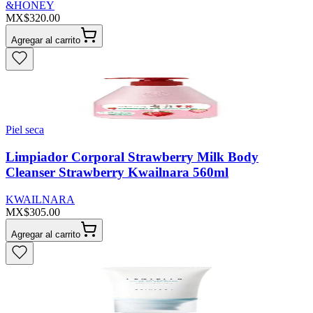
&HONEY
MX$320.00
Agregar al carrito
Piel seca
Limpiador Corporal Strawberry Milk Body
Cleanser Strawberry Kwailnara 560ml
KWAILNARA
MX$305.00
Agregar al carrito