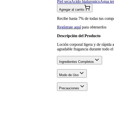
Piel seca
Acido hialuronico
Agua te
Agregar al carrito
Recibe hasta 7% de todas tus comp
Regístrate aquí
para obtenerlos
Descripción del Producto
Loción corporal ligera y de rápida 
agradable fragancia durante todo el 
Ingredientes Completos
Modo de Uso
Precauciones