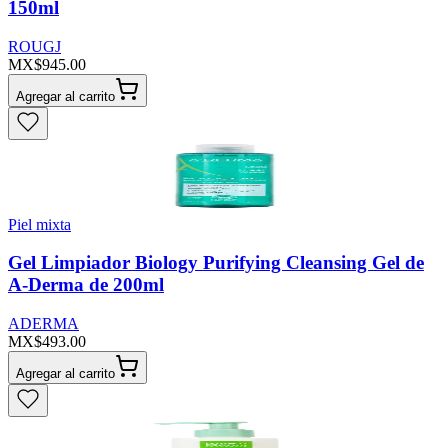
150ml
ROUGJ
MX$945.00
Agregar al carrito
Piel mixta
Gel Limpiador Biology Purifying Cleansing Gel de
A-Derma de 200ml
ADERMA
MX$493.00
Agregar al carrito