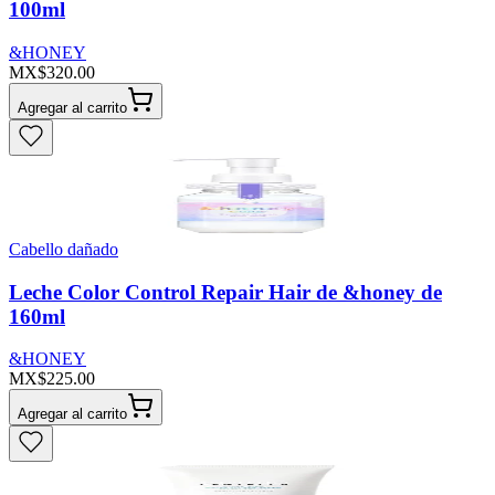
100ml
&HONEY
MX$320.00
Agregar al carrito
Cabello dañado
Leche Color Control Repair Hair de &honey de
160ml
&HONEY
MX$225.00
Agregar al carrito