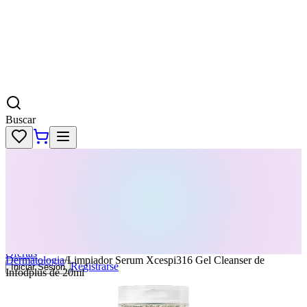
Buscar
Skincare
Dermatología
Maquillaje
Cabello
Body
Perfumes
KPass
Agenda tu servicio
Ofertas
Dermatologia
/
Limpiador Serum Xcespi316 Gel Cleanser de
Registrarse
Iniciar Sesion
Infodplus de 20ml