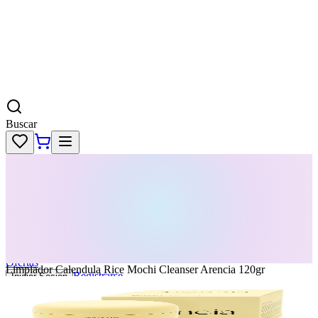
Buscar
Skincare
Dermatología
Maquillaje
Cabello
Body
Perfumes
KPass
Agenda tu servicio
Ofertas
Limpiador Calendula Rice Mochi Cleanser Arencia 120gr
Registrarse
Iniciar Sesion