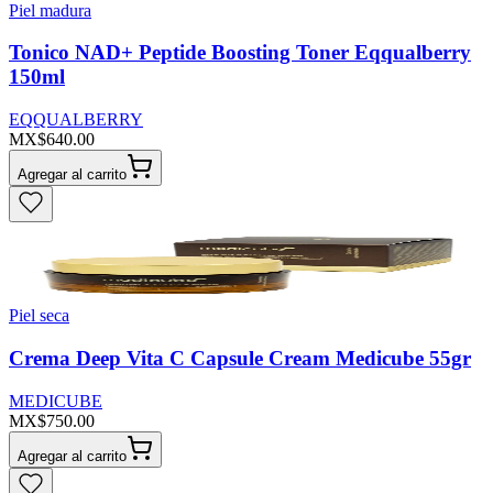
Piel madura
Tonico NAD+ Peptide Boosting Toner Eqqualberry
150ml
EQQUALBERRY
MX$640.00
Agregar al carrito
Piel seca
Crema Deep Vita C Capsule Cream Medicube 55gr
MEDICUBE
MX$750.00
Agregar al carrito