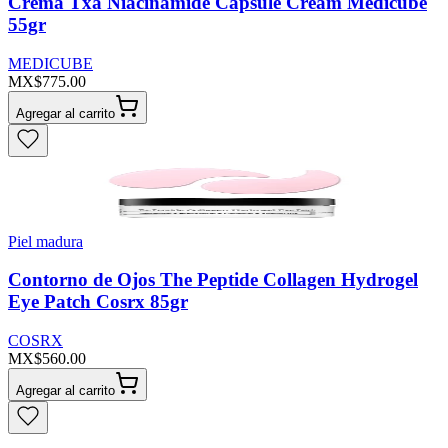
Crema Txa Niacinamide Capsule Cream Medicube
55gr
MEDICUBE
MX$775.00
Agregar al carrito
Piel madura
Contorno de Ojos The Peptide Collagen Hydrogel
Eye Patch Cosrx 85gr
COSRX
MX$560.00
Agregar al carrito