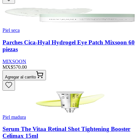
Piel seca
Parches Cica-Hyal Hydrogel Eye Patch Mixsoon 60
piezas
MIXSOON
MX$570.00
Agregar al carrito
Piel madura
Serum The Vitaa Retinal Shot Tightening Booster
Celimax 15ml