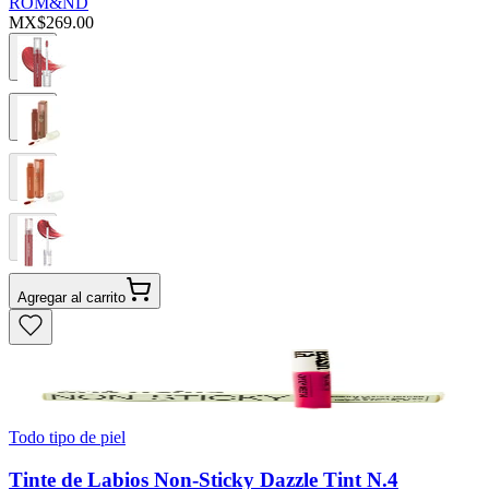
ROM&ND
MX$269.00
Agregar al carrito
Todo tipo de piel
Tinte de Labios Non-Sticky Dazzle Tint N.4