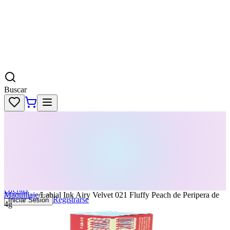
Buscar
Skincare
Dermatología
Maquillaje
Cabello
Body
Perfumes
KPass
Agenda tu servicio
Ofertas
Maquillaje
/
Labial Ink Airy Velvet 021 Fluffy Peach de Peripera de
Registrarse
Iniciar Sesion
4g