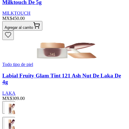
Milktouch De 5g
MILKTOUCH
MX$450.00
Agregar al carrito
Todo tipo de piel
Labial Fruity Glam Tint 121 Ash Nut De Laka De
4g
LAKA
MX$309.00