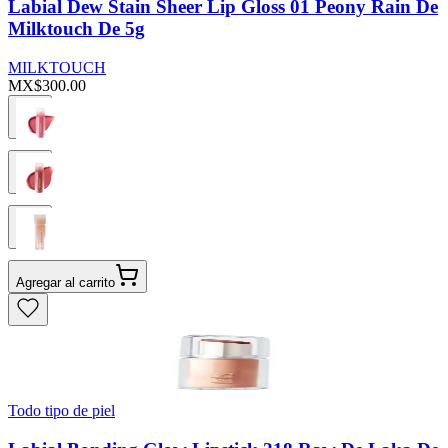
Labial Dew Stain Sheer Lip Gloss 01 Peony Rain De
Milktouch De 5g
MILKTOUCH
MX$300.00
Agregar al carrito
Todo tipo de piel