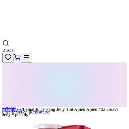
Buscar
Skincare
Dermatología
Maquillaje
Cabello
Body
Perfumes
KPass
Agenda tu servicio
Ofertas
Maquillaje
/
Labial Juicy Pang Jelly Tint Apieu Apieu #02 Guava
Registrarse
Iniciar Sesion
Jelly Apieu 4gr