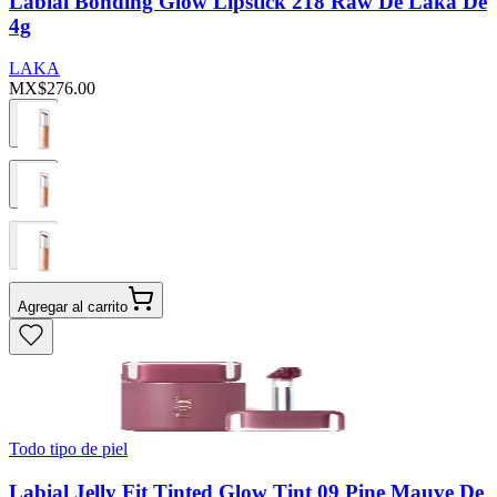
Labial Bonding Glow Lipstick 218 Raw De Laka De
4g
LAKA
MX$276.00
Agregar al carrito
Todo tipo de piel
Labial Jelly Fit Tinted Glow Tint 09 Pine Mauve De