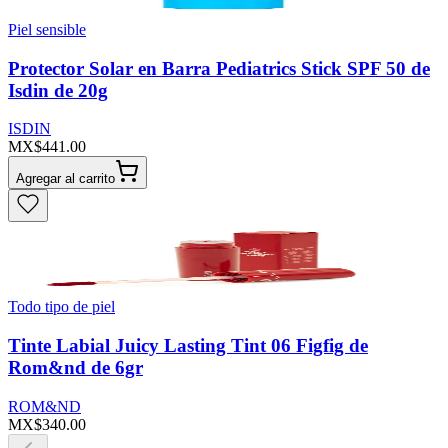
Piel sensible
Protector Solar en Barra Pediatrics Stick SPF 50 de
Isdin de 20g
ISDIN
MX$441.00
Agregar al carrito
Todo tipo de piel
Tinte Labial Juicy Lasting Tint 06 Figfig de
Rom&nd de 6gr
ROM&ND
MX$340.00