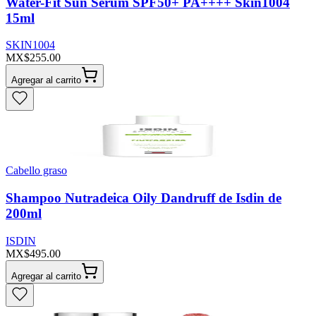
Water-Fit Sun Serum SPF50+ PA++++ Skin1004
15ml
SKIN1004
MX$255.00
Agregar al carrito
Cabello graso
Shampoo Nutradeica Oily Dandruff de Isdin de
200ml
ISDIN
MX$495.00
Agregar al carrito