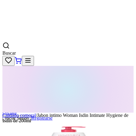
Buscar
Skincare
Dermatología
Maquillaje
Cabello
Body
Perfumes
KPass
Agenda tu servicio
Ofertas
Cuidado corporal
/
Jabon intimo Woman Isdin Intimate Hygiene de
Registrarse
Iniciar Sesion
Isdin de 200ml