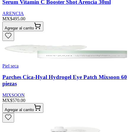
Serum Vitamin C Booster Shot Arencia 30ml
ARENCIA
MX$495.00
Agregar al carrito
Piel seca
Parches Cica-Hyal Hydrogel Eye Patch Mixsoon 60
piezas
MIXSOON
MX$570.00
Agregar al carrito