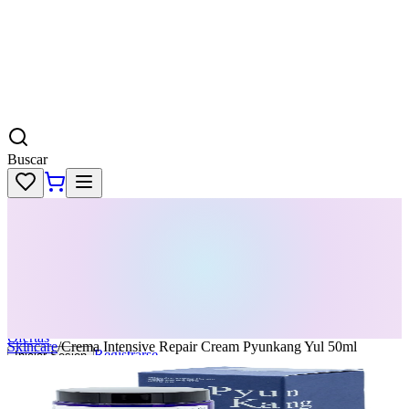
Buscar
Skincare
Dermatología
Maquillaje
Cabello
Body
Perfumes
KPass
Agenda tu servicio
Ofertas
Skincare
/
Crema Intensive Repair Cream Pyunkang Yul 50ml
Registrarse
Iniciar Sesion