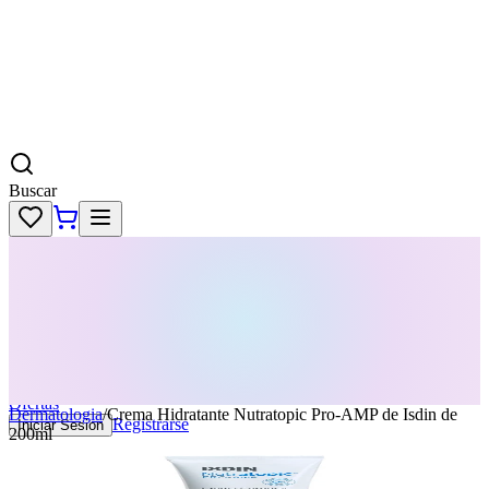
Buscar
Skincare
Dermatología
Maquillaje
Cabello
Body
Perfumes
KPass
Agenda tu servicio
Ofertas
Dermatologia
/
Crema Hidratante Nutratopic Pro-AMP de Isdin de
Registrarse
Iniciar Sesion
200ml