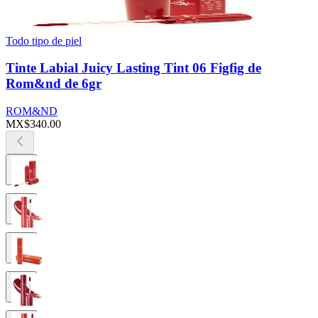
Todo tipo de piel
Tinte Labial Juicy Lasting Tint 06 Figfig de
Rom&nd de 6gr
ROM&ND
MX$340.00