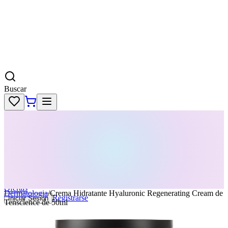
Buscar
Skincare
Dermatología
Maquillaje
Cabello
Body
Perfumes
KPass
Agenda tu servicio
Ofertas
Dermatologia
/
Crema Hidratante Hyaluronic Regenerating Cream de
Registrarse
Iniciar Sesion
Tenscience de 50ml