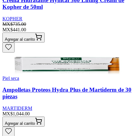
Crema Hidratante Hynical 360 Lifting Cream de
Kopher de 50ml
KOPHER
MX$735.00
MX$441.00
Agregar al carrito
Piel seca
Ampolletas Proteos Hydra Plus de Martiderm de 30
piezas
MARTIDERM
MX$1,044.00
Agregar al carrito