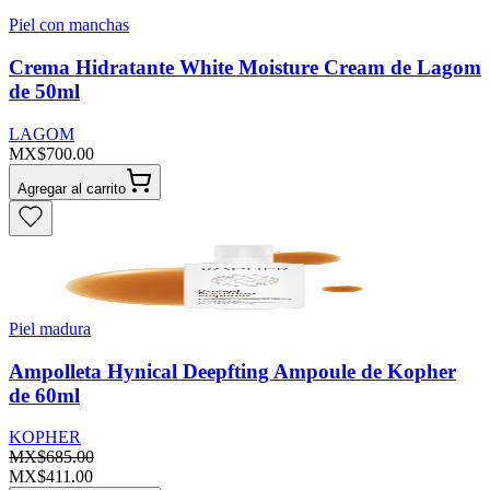
Piel con manchas
Crema Hidratante White Moisture Cream de Lagom
de 50ml
LAGOM
MX$700.00
Agregar al carrito
Piel madura
Ampolleta Hynical Deepfting Ampoule de Kopher
de 60ml
KOPHER
MX$685.00
MX$411.00