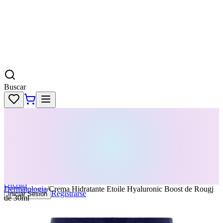
Buscar
Skincare
Dermatología
Maquillaje
Cabello
Body
Perfumes
KPass
Agenda tu servicio
Ofertas
Dermatologia
/
Crema Hidratante Etoile Hyaluronic Boost de Rougj
Registrarse
Iniciar Sesion
de 30ml