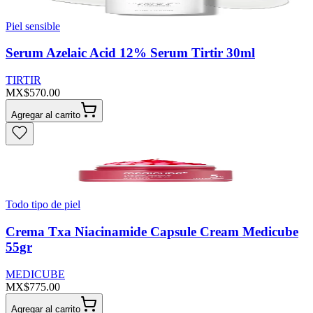
Piel sensible
Serum Azelaic Acid 12% Serum Tirtir 30ml
TIRTIR
MX$570.00
Agregar al carrito
Todo tipo de piel
Crema Txa Niacinamide Capsule Cream Medicube
55gr
MEDICUBE
MX$775.00
Agregar al carrito