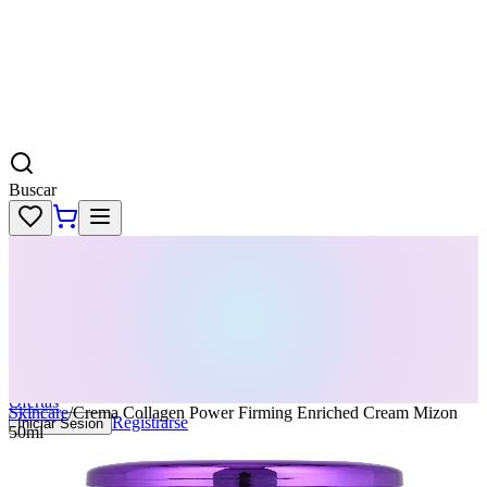
Buscar
Skincare
Dermatología
Maquillaje
Cabello
Body
Perfumes
KPass
Agenda tu servicio
Ofertas
Skincare
/
Crema Collagen Power Firming Enriched Cream Mizon
Registrarse
Iniciar Sesion
50ml