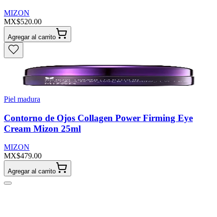
MIZON
MX$520.00
Agregar al carrito
Piel madura
Contorno de Ojos Collagen Power Firming Eye
Cream Mizon 25ml
MIZON
MX$479.00
Agregar al carrito