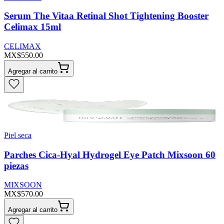
Serum The Vitaa Retinal Shot Tightening Booster
Celimax 15ml
CELIMAX
MX$550.00
Agregar al carrito
Piel seca
Parches Cica-Hyal Hydrogel Eye Patch Mixsoon 60
piezas
MIXSOON
MX$570.00
Agregar al carrito