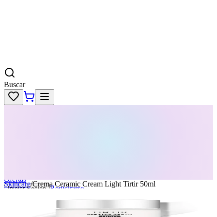
Buscar
Skincare
Dermatología
Maquillaje
Cabello
Body
Perfumes
KPass
Agenda tu servicio
Ofertas
Skincare
/
Crema Ceramic Cream Light Tirtir 50ml
Registrarse
Iniciar Sesion