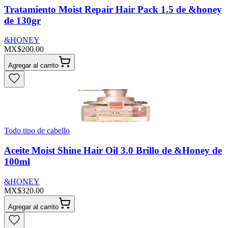
Tratamiento Moist Repair Hair Pack 1.5 de &honey
de 130gr
&HONEY
MX$200.00
Agregar al carrito
Todo tipo de cabello
Aceite Moist Shine Hair Oil 3.0 Brillo de &Honey de
100ml
&HONEY
MX$320.00
Agregar al carrito