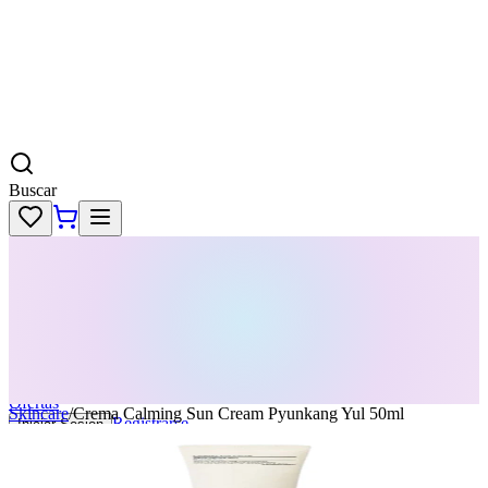
Buscar
Skincare
Dermatología
Maquillaje
Cabello
Body
Perfumes
KPass
Agenda tu servicio
Ofertas
Skincare
/
Crema Calming Sun Cream Pyunkang Yul 50ml
Registrarse
Iniciar Sesion