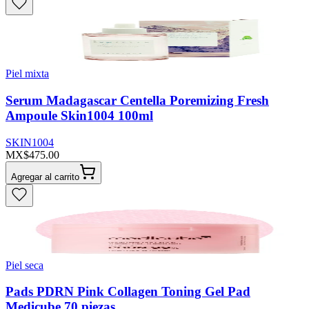
Piel mixta
Serum Madagascar Centella Poremizing Fresh
Ampoule Skin1004 100ml
SKIN1004
MX$475.00
Agregar al carrito
Piel seca
Pads PDRN Pink Collagen Toning Gel Pad
Medicube 70 piezas