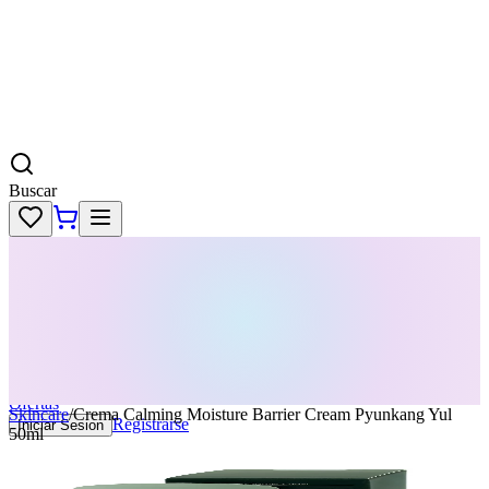
Buscar
Skincare
Dermatología
Maquillaje
Cabello
Body
Perfumes
KPass
Agenda tu servicio
Ofertas
Skincare
/
Crema Calming Moisture Barrier Cream Pyunkang Yul
Registrarse
Iniciar Sesion
50ml