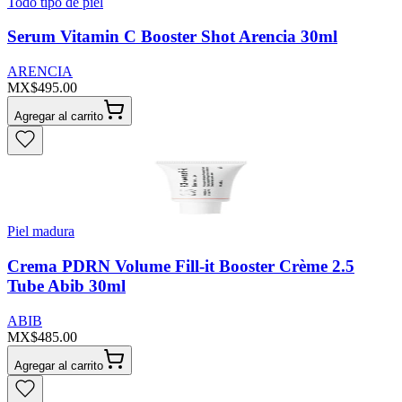
Todo tipo de piel
Serum Vitamin C Booster Shot Arencia 30ml
ARENCIA
MX$495.00
Agregar al carrito
Piel madura
Crema PDRN Volume Fill-it Booster Crème 2.5
Tube Abib 30ml
ABIB
MX$485.00
Agregar al carrito