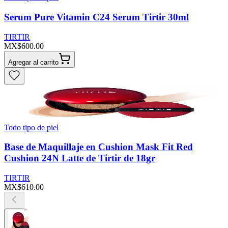
Serum Pure Vitamin C24 Serum Tirtir 30ml
TIRTIR
MX$600.00
Agregar al carrito
Todo tipo de piel
Base de Maquillaje en Cushion Mask Fit Red
Cushion 24N Latte de Tirtir de 18gr
TIRTIR
MX$610.00