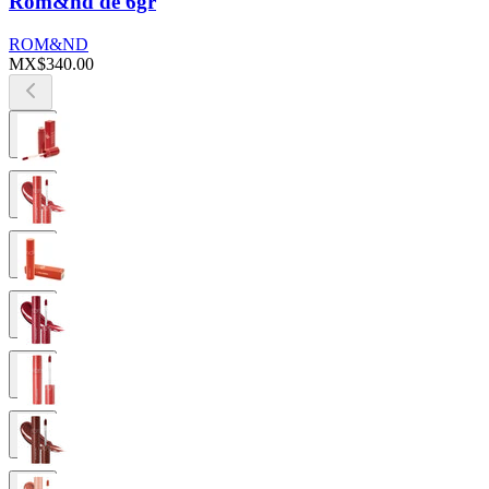
Rom&nd de 6gr
ROM&ND
MX$340.00