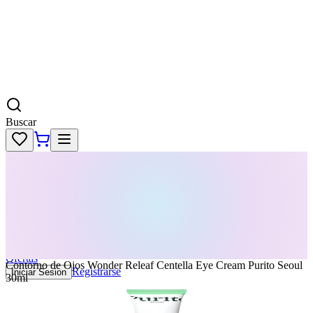
Buscar
Skincare
Dermatología
Maquillaje
Cabello
Body
Perfumes
KPass
Agenda tu servicio
Ofertas
Contorno de Ojos Wonder Releaf Centella Eye Cream Purito Seoul
Registrarse
Iniciar Sesion
30ml