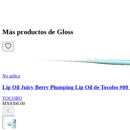
Más productos de Gloss
No aplica
Lip Oil Juicy Berry Plumping Lip Oil de Tocobo #00
TOCOBO
MX$300.00