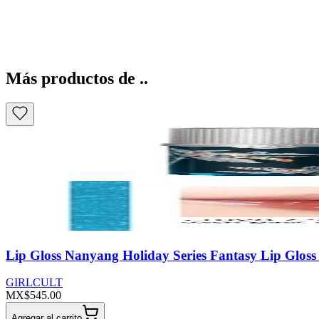
Más productos de ..
Lip Gloss Nanyang Holiday Series Fantasy Lip Gloss
GIRLCULT
MX$545.00
Agregar al carrito