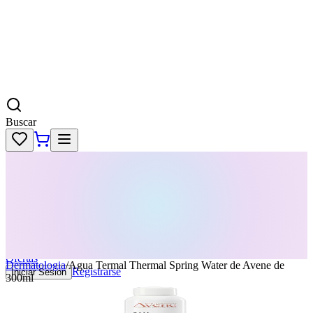
Buscar
Skincare
Dermatología
Maquillaje
Cabello
Body
Perfumes
KPass
Agenda tu servicio
Ofertas
Dermatologia
/
Agua Termal Thermal Spring Water de Avene de
Registrarse
Iniciar Sesion
300ml