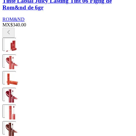
Tinte Labial Juicy Lasting Tint 06 Figfig de
Rom&nd de 6gr
ROM&ND
MX$340.00